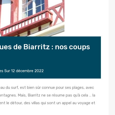
ues de Biarritz : nos coups
es
Sur
12 décembre 2022
ceau du surf, est bien sûr connue pour ses plages, avec
ntagnes. Mais, Biarritz ne se résume pas qu’à cela … la
tent le détour, des villas qui sont un appel au voyage et