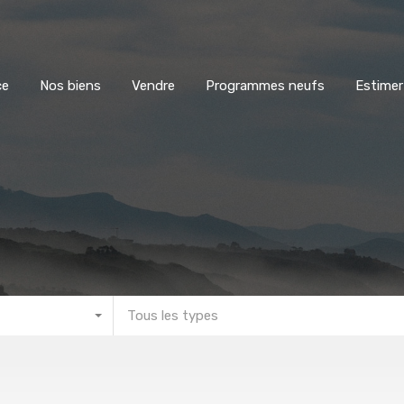
L’agence
Nos biens
Vendre
Programmes neufs
E
ce
Nos biens
Vendre
Programmes neufs
Estimer
Tous les types