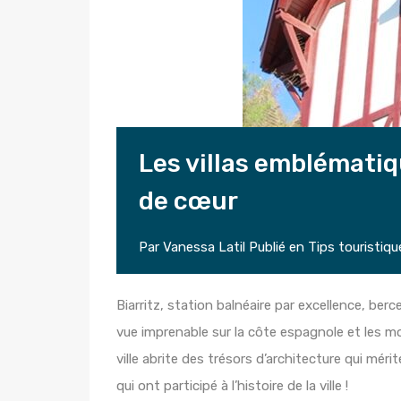
Les villas emblématiq
de cœur
Par
Vanessa Latil
Publié en
Tips touristiqu
Biarritz, station balnéaire par excellence, ber
vue imprenable sur la côte espagnole et les mo
ville abrite des trésors d’architecture qui méri
qui ont participé à l’histoire de la ville !