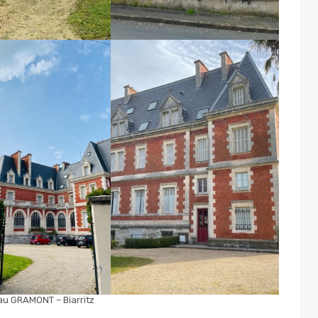
au GRAMONT – Biarritz