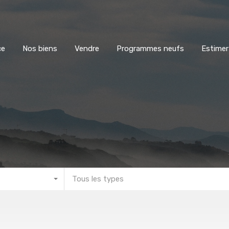
L’agence
Nos biens
Vendre
Programmes neufs
E
ce
Nos biens
Vendre
Programmes neufs
Estimer
Tous les types